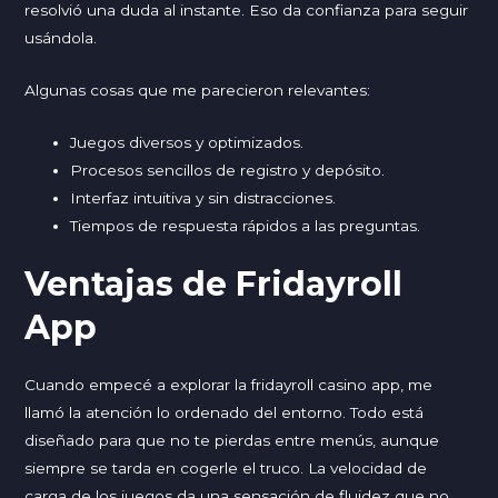
resolvió una duda al instante. Eso da confianza para seguir
usándola.
Algunas cosas que me parecieron relevantes:
Juegos diversos y optimizados.
Procesos sencillos de registro y depósito.
Interfaz intuitiva y sin distracciones.
Tiempos de respuesta rápidos a las preguntas.
Ventajas de Fridayroll
App
Cuando empecé a explorar la fridayroll casino app, me
llamó la atención lo ordenado del entorno. Todo está
diseñado para que no te pierdas entre menús, aunque
siempre se tarda en cogerle el truco. La velocidad de
carga de los juegos da una sensación de fluidez que no