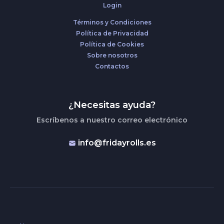
Login
Términos y Condiciones
Política de Privacidad
Política de Cookies
Sobre nosotros
Contactos
¿Necesitas ayuda?
Escríbenos a nuestro correo electrónico
info@fridayrolls.es