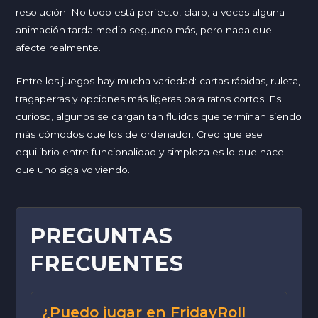
resolución. No todo está perfecto, claro, a veces alguna
animación tarda medio segundo más, pero nada que
afecte realmente.
Entre los juegos hay mucha variedad: cartas rápidas, ruleta,
tragaperras y opciones más ligeras para ratos cortos. Es
curioso, algunos se cargan tan fluidos que terminan siendo
más cómodos que los de ordenador. Creo que ese
equilibrio entre funcionalidad y simpleza es lo que hace
que uno siga volviendo.
PREGUNTAS
FRECUENTES
¿Puedo jugar en FridayRoll