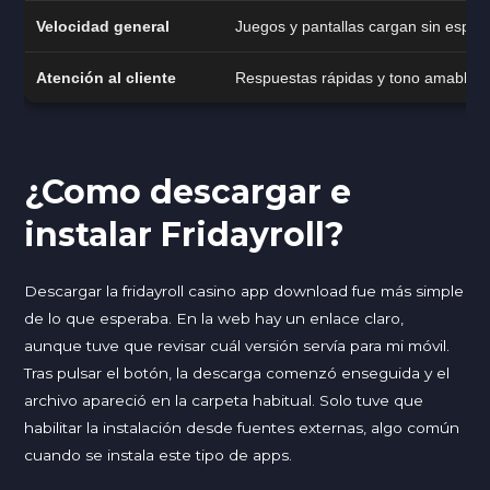
Velocidad general
Juegos y pantallas cargan sin esper
Atención al cliente
Respuestas rápidas y tono amable 
¿Como descargar e
instalar Fridayroll?
Descargar la fridayroll casino app download fue más simple
de lo que esperaba. En la web hay un enlace claro,
aunque tuve que revisar cuál versión servía para mi móvil.
Tras pulsar el botón, la descarga comenzó enseguida y el
archivo apareció en la carpeta habitual. Solo tuve que
habilitar la instalación desde fuentes externas, algo común
cuando se instala este tipo de apps.