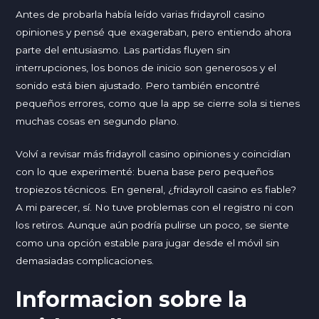
Antes de probarla había leído varias fridayroll casino
opiniones y pensé que exageraban, pero entiendo ahora
parte del entusiasmo. Las partidas fluyen sin
interrupciones, los bonos de inicio son generosos y el
sonido está bien ajustado. Pero también encontré
pequeños errores, como que la app se cierre sola si tienes
muchas cosas en segundo plano.
Volví a revisar más fridayroll casino opiniones y coincidían
con lo que experimenté: buena base pero pequeños
tropiezos técnicos. En general, ¿fridayroll casino es fiable?
A mi parecer, sí. No tuve problemas con el registro ni con
los retiros. Aunque aún podría pulirse un poco, se siente
como una opción estable para jugar desde el móvil sin
demasiadas complicaciones.
Informacion sobre la