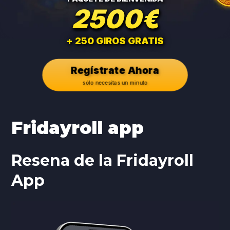
2500€
+ 250 GIROS GRATIS
Regístrate Ahora
sólo necesitas un minuto
Fridayroll app
Resena de la Fridayroll
App