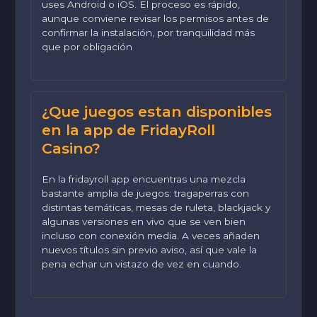
uses Android o iOS. El proceso es rápido,
aunque conviene revisar los permisos antes de
confirmar la instalación, por tranquilidad más
que por obligación
¿Que juegos estan disponibles
en la app de FridayRoll
Casino?
En la fridayroll app encuentras una mezcla
bastante amplia de juegos: tragaperras con
distintas temáticas, mesas de ruleta, blackjack y
algunas versiones en vivo que se ven bien
incluso con conexión media. A veces añaden
nuevos títulos sin previo aviso, así que vale la
pena echar un vistazo de vez en cuando.