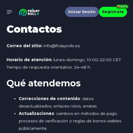
Ir
100%
al
Iniciar Sesión
Regístrate
MAIN
contenido
Contactos
MENU
Correo del sitio:
info@fridayrolls.es
Horario de atención:
lunes–domingo, 10:00–22:00 CET.
Tiempo de respuesta orientativo: 24–48 h.
Qué atendemos
Correcciones de contenido
: datos
desactualizados, enlaces rotos, erratas.
Actualizaciones
: cambios en métodos de pago,
procesos de verificación o reglas de bonos visibles
públicamente.