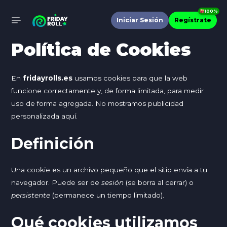
Ir
100%
al
Iniciar Sesión
Regístrate
MAIN
contenido
Política de Cookies
MENU
En
fridayrolls.es
usamos cookies para que la web
funcione correctamente y, de forma limitada, para medir
uso de forma agregada. No mostramos publicidad
personalizada aquí.
Definición
Una cookie es un archivo pequeño que el sitio envía a tu
navegador. Puede ser de
sesión
(se borra al cerrar) o
persistente
(permanece un tiempo limitado).
Qué cookies utilizamos