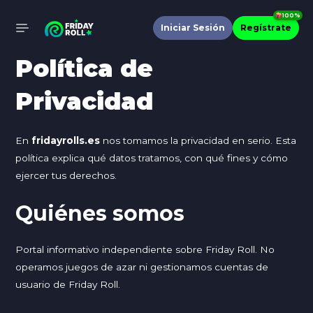
Ir
100%
al
Iniciar Sesión
Regístrate
MAIN
contenido
Política de
MENU
Privacidad
En
fridayrolls.es
nos tomamos la privacidad en serio. Esta
política explica qué datos tratamos, con qué fines y cómo
ejercer tus derechos.
Quiénes somos
Portal informativo independiente sobre Friday Roll. No
operamos juegos de azar ni gestionamos cuentas de
usuario de Friday Roll.